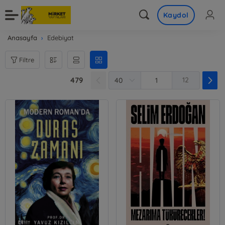
Kaydol
Anasayfa
Edebiyat
Filtre
479
12