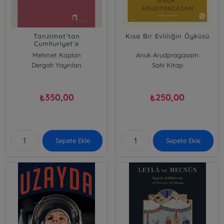
Tanzimat’tan
Kısa Bir Evliliğin Öyküsü
Cumhuriyet’e
Mehmet Kaplan
Anuk Arudpragasam
Dergah Yayınları
Sahi Kitap
350,00
250,00
₺
₺
Sepete Ekle
Sepete Ekle