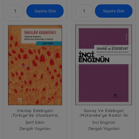
Sepete Ekle
Sepete Ekle
İnkılap Edebiyatı
Savaş Ve Edebiyat
;Türkiye’de Uluslaşma,
;Mütareke’ye Kadar İki
Kültürel İnşa Seferberliği
Meşrutiyet Dönemi
Şerif Eskin
İnci Enginün
ve Edebiyat
Makaleler
Dergah Yayınları
Dergah Yayınları