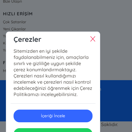
Bize Ulaşın
HIZLI ERİŞİM
Çok Satanlar
Yeni Çıkanlar
Yayınevleri
Çerezler
Kategoriler
Yazarlarımız ve Çizerlerimiz
Sitemizden en iyi şekilde
faydalanabilmeniz için, amaçlarla
FİYAT LİSTESİ
sınırlı ve gizliliğe uygun şekilde
çerez konumlandırmaktayız.
Mirket Yayınları Fiyat Listesi
Çerezleri nasıl kullandığımızı
incelemek ve çerezleri nasıl kontrol
edebileceğinizi öğrenmek için Çerez
mirketyayinlari@gmail.com
Politikamızı inceleyebilirsiniz.
05363074788
İçeriği İncele
© 2023 MİRKET YAYINLARI Tüm Hakları Saklıdır.