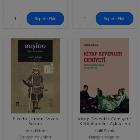
Sepete Ekle
Sepete Ekle
Buşido ;Japon Savaş
Kitap Sevenler Cemiyeti:
Sanatı
Kütüphaneler Aşklar ve
Tesadüfler
Inazo Nitobe
Halil Solak
Dergah Yayınları
Dergah Yayınları