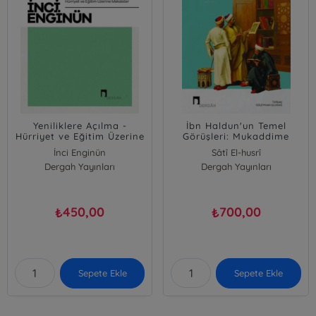
Yeniliklere Açılma -
İbn Haldun'un Temel
Hürriyet ve Eğitim Üzerine
Görüşleri: Mukaddime
Makaleler
Okuma Kılavuzu
İnci Enginün
Sâtî El-husrî
Dergah Yayınları
Dergah Yayınları
450,00
700,00
₺
₺
Sepete Ekle
Sepete Ekle