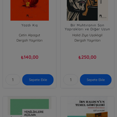
Yazdı Kış
Bir Muhtıranın Son
Yaprakları ve Diğer Uzun
Hikayeler
Çetin Alpagut
Halid Ziya Uşaklıgil
Dergah Yayınları
Dergah Yayınları
140,00
250,00
₺
₺
Sepete Ekle
Sepete Ekle