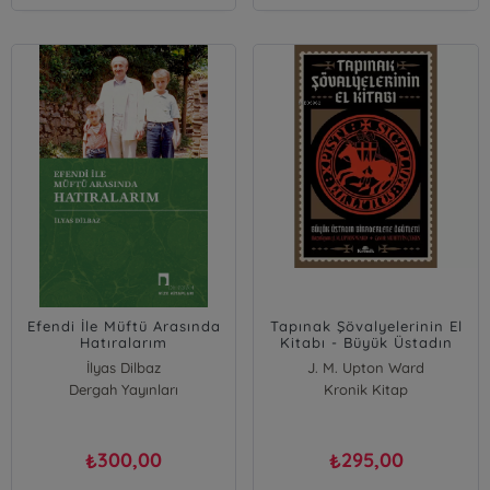
Efendi İle Müftü Arasında
Tapınak Şövalyelerinin El
Hatıralarım
Kitabı - Büyük Üstadın
Biraderlere Öğütleri
İlyas Dilbaz
J. M. Upton Ward
Dergah Yayınları
Kronik Kitap
300,00
295,00
₺
₺