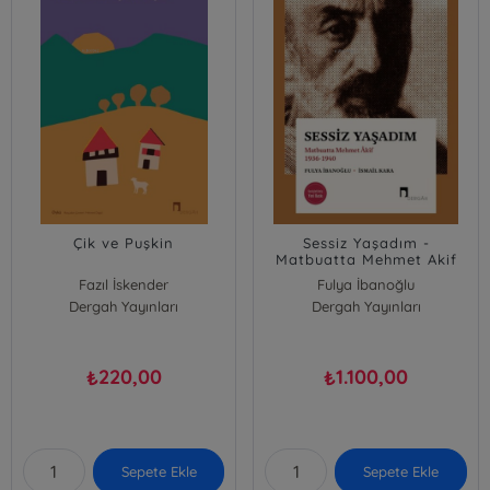
Çik ve Puşkin
Sessiz Yaşadım -
Matbuatta Mehmet Akif
1936-1940
Fazıl İskender
Fulya İbanoğlu
Dergah Yayınları
Dergah Yayınları
220,00
1.100,00
₺
₺
Sepete Ekle
Sepete Ekle