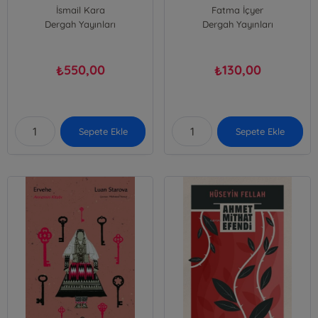
Köy Hocası
İsmail Kara
Fatma İçyer
Dergah Yayınları
Dergah Yayınları
550,00
130,00
₺
₺
Sepete Ekle
Sepete Ekle