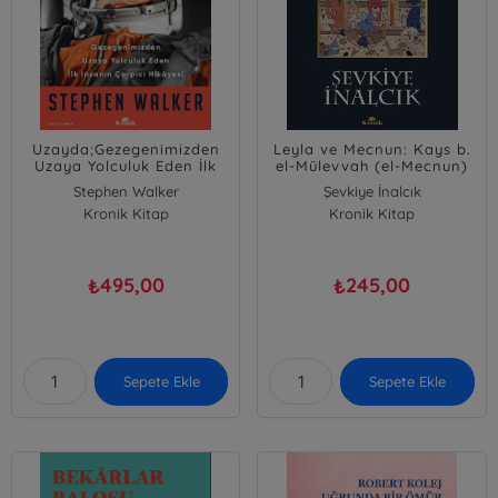
Uzayda;Gezegenimizden
Leyla ve Mecnun: Kays b.
Uzaya Yolculuk Eden İlk
el-Mülevvah (el-Mecnun)
İnsanın Çarpıcı Hikâyesi
ve Divanı
Stephen Walker
Şevkiye İnalcık
Kronik Kitap
Kronik Kitap
495,00
245,00
₺
₺
Sepete Ekle
Sepete Ekle