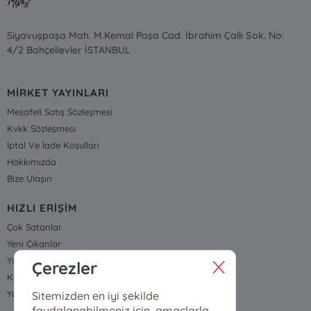
Siyavuşpaşa Mah. M.Kemal Paşa Cad. İbrahim Çallı Sok. No:
4/2 Bahçelievler İSTANBUL
MİRKET YAYINLARI
Mesafeli Satış Sözleşmesi
Kvkk Sözleşmesi
İptal Ve İade Koşulları
Hakkımızda
Bize Ulaşın
HIZLI ERİŞİM
Çok Satanlar
Yeni Çıkanlar
Yayınevleri
Çerezler
Kategoriler
Yazarlarımız ve Çizerlerimiz
Sitemizden en iyi şekilde
faydalanabilmeniz için, amaçlarla