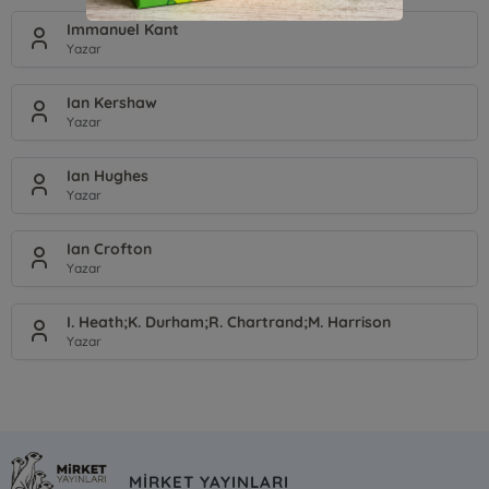
Immanuel Kant
Yazar
Ian Kershaw
Yazar
Ian Hughes
Yazar
Ian Crofton
Yazar
I. Heath;K. Durham;R. Chartrand;M. Harrison
Yazar
MİRKET YAYINLARI