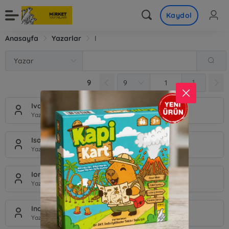
Kaydol
Anasayfa
Yazarlar
I
9
1
Ivan Repila
Yazar
Isabella Colthorp
Yazar
Ionna Iordanou
Yazar
Inazo Nitobe
Yazar