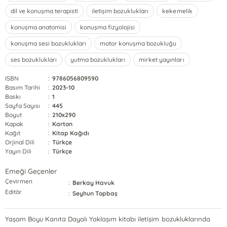
dil ve konuşma terapisti
iletişim bozuklukları
kekemelik
konuşma anatomisi
konuşma fizyolojisi
konuşma sesi bozuklukları
motor konuşma bozukluğu
ses bozuklukları
yutma bozuklukları
mirket yayınları
ISBN
:
9786056809590
Basım Tarihi
:
2023-10
Baskı
:
1
Sayfa Sayısı
:
445
Boyut
:
210x290
Kapak
:
Karton
Kağıt
:
Kitap Kağıdı
Orjinal Dili
:
Türkçe
Yayın Dili
:
Türkçe
Emeği Geçenler
Çevirmen
:
Berkay Havuk
Editör
:
Seyhun Topbaş
Yaşam Boyu Kanıta Dayalı Yaklaşım kitabı iletişim bozukluklarında