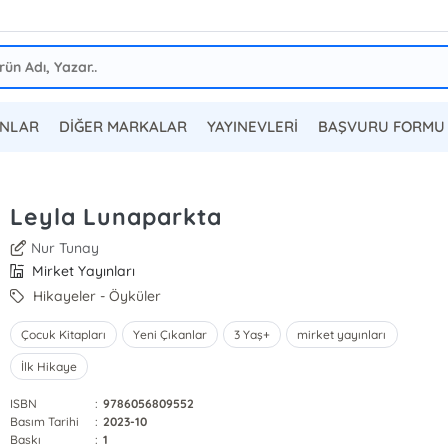
ANLAR
DİĞER MARKALAR
YAYINEVLERİ
BAŞVURU FORMU
Leyla Lunaparkta
Nur Tunay
Mirket Yayınları
Hikayeler - Öyküler
Çocuk Kitapları
Yeni Çıkanlar
3 Yaş+
mirket yayınları
İlk Hikaye
ISBN
:
9786056809552
Basım Tarihi
:
2023-10
Baskı
:
1