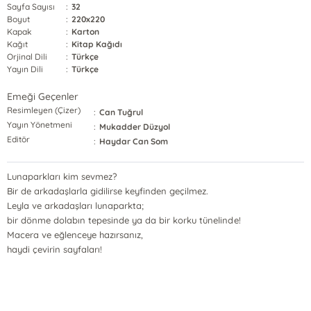
Sayfa Sayısı
:
32
Boyut
:
220x220
Kapak
:
Karton
Kağıt
:
Kitap Kağıdı
Orjinal Dili
:
Türkçe
Yayın Dili
:
Türkçe
Emeği Geçenler
Resimleyen (Çizer)
:
Can Tuğrul
Yayın Yönetmeni
:
Mukadder Düzyol
Editör
:
Haydar Can Som
Lunaparkları kim sevmez?
Bir de arkadaşlarla gidilirse keyfinden geçilmez.
Leyla ve arkadaşları lunaparkta;
bir dönme dolabın tepesinde ya da bir korku tünelinde!
Macera ve eğlenceye hazırsanız,
haydi çevirin sayfaları!