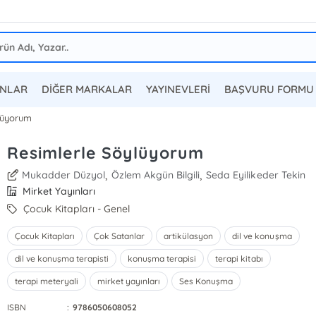
ANLAR
DİĞER MARKALAR
YAYINEVLERİ
BAŞVURU FORMU
lüyorum
Resimlerle Söylüyorum
,
,
Mukadder Düzyol
Özlem Akgün Bilgili
Seda Eyilikeder Tekin
Mirket Yayınları
Çocuk Kitapları - Genel
Çocuk Kitapları
Çok Satanlar
artikülasyon
dil ve konuşma
dil ve konuşma terapisti
konuşma terapisi
terapi kitabı
terapi meteryali
mirket yayınları
Ses Konuşma
ISBN
:
9786050608052