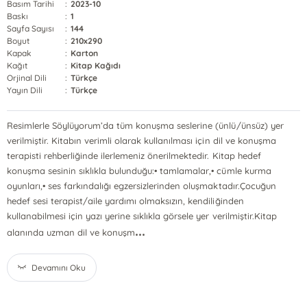
Basım Tarihi
:
2023-10
Baskı
:
1
Sayfa Sayısı
:
144
Boyut
:
210x290
Kapak
:
Karton
Kağıt
:
Kitap Kağıdı
Orjinal Dili
:
Türkçe
Yayın Dili
:
Türkçe
Resimlerle Söylüyorum’da tüm konuşma seslerine (ünlü/ünsüz) yer
verilmiştir. Kitabın verimli olarak kullanılması için dil ve konuşma
terapisti rehberliğinde ilerlemeniz önerilmektedir. Kitap hedef
konuşma sesinin sıklıkla bulunduğu:• tamlamalar,• cümle kurma
oyunları,• ses farkındalığı egzersizlerinden oluşmaktadır.Çocuğun
hedef sesi terapist/aile yardımı olmaksızın, kendiliğinden
kullanabilmesi için yazı yerine sıklıkla görsele yer verilmiştir.Kitap
...
alanında uzman dil ve konuşm
Devamını Oku