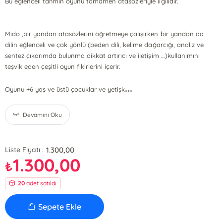
Bu eğlenceli tahmin oyunu tamamen atasözleriyle ilgilidir.
Mido ,bir yandan atasözlerini öğretmeye çalışırken bir yandan da
dilin eğlenceli ve çok yönlü (beden dili, kelime dağarcığı, analiz ve
sentez çıkarımda bulunma dikkat artırıcı ve iletişim …)kullanımını
teşvik eden çeşitli oyun fikirlerini içerir.
...
Oyunu +6 yaş ve üstü çocuklar ve yetişk
Devamını Oku
1.300,00
Liste Fiyatı :
1.300,00
₺
20
adet satıldı
Sepete Ekle