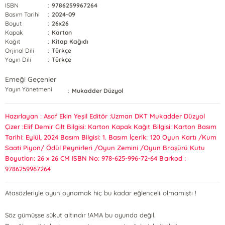
ISBN
:
9786259967264
Basım Tarihi
:
2024-09
Boyut
:
26x26
Kapak
:
Karton
Kağıt
:
Kitap Kağıdı
Orjinal Dili
:
Türkçe
Yayın Dili
:
Türkçe
Emeği Geçenler
Yayın Yönetmeni
:
Mukadder Düzyol
Hazırlayan : Asaf Ekin Yeşil Editör :Uzman DKT Mukadder Düzyol
Çizer :Elif Demir Cilt Bilgisi: Karton Kapak Kağıt Bilgisi: Karton Basım
Tarihi: Eylül, 2024 Basım Bilgisi: 1. Basım İçerik: 120 Oyun Kartı /Kum
Saati Piyon/ Ödül Peynirleri /Oyun Zemini /Oyun Broşürü Kutu
Boyutları: 26 x 26 CM ISBN No: 978-625-996-72-64 Barkod :
9786259967264
Atasözleriyle oyun oynamak hiç bu kadar eğlenceli olmamıştı !
Söz gümüşse sükut altındır !AMA bu oyunda değil.