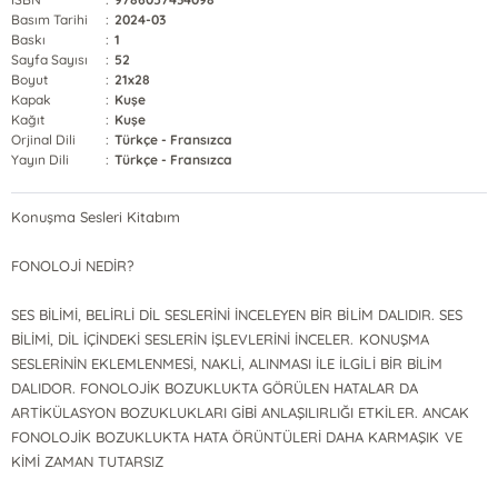
Basım Tarihi
:
2024-03
Baskı
:
1
Sayfa Sayısı
:
52
Boyut
:
21x28
Kapak
:
Kuşe
Kağıt
:
Kuşe
Orjinal Dili
:
Türkçe - Fransızca
Yayın Dili
:
Türkçe - Fransızca
Konuşma Sesleri Kitabım
FONOLOJİ NEDİR?
SES BİLİMİ, BELİRLİ DİL SESLERİNİ İNCELEYEN BİR BİLİM DALIDIR. SES
BİLİMİ, DİL İÇİNDEKİ SESLERİN İŞLEVLERİNİ İNCELER. KONUŞMA
SESLERİNİN EKLEMLENMESİ, NAKLİ, ALINMASI İLE İLGİLİ BİR BİLİM
DALIDOR. FONOLOJİK BOZUKLUKTA GÖRÜLEN HATALAR DA
ARTİKÜLASYON BOZUKLUKLARI GİBİ ANLAŞILIRLIĞI ETKİLER. ANCAK
FONOLOJİK BOZUKLUKTA HATA ÖRÜNTÜLERİ DAHA KARMAŞIK VE
KİMİ ZAMAN TUTARSIZ