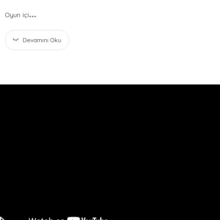
...
Oyun içi
Devamını Oku