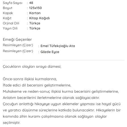
Sayfa Sayısı
:
48
Boyut
:
125x150
Kapak
:
Karton
Kağıt
:
Kitap Kağıdı
Orjinal Dili
:
Türkçe
Yayın Dili
:
Türkçe
Emeği Geçenler
Resimleyen (Çizer)
:
Emel Tüfekçioğlu Ata
Resimleyen (Çizer)
:
Gözde Eyce
Çocukların olayları sıraya dizmesi;
Önce-sonra ilişkisi kurmalarına,
İfade edici dil becerisini geliştirmelerine,
Muhakeme ve neden-sonuç ilişkisi kurma becerisini geliştirmelerine,
Anlatım becerilerini ilerletmelerine olanak sağlayacaktır.
Çocuğun anlattığı hikayeye uygun eklemeler yapması ise hayal gücü
ve yaratıcı düşünme süreçlerine katkıda bulunacaktır. Hikayelerin bir
kısmında zihin kuramı çalışılmasına olanak sağlayan olaylar
seçilmiştir.