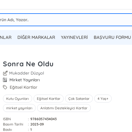
ANLAR
DİĞER MARKALAR
YAYINEVLERİ
BAŞVURU FORMU
Sonra Ne Oldu
Mukadder Düzyol
Mirket Yayınları
Eğitsel Kartlar
Kutu Oyunları
Eğitsel Kartlar
Çok Satanlar
4 Yaş+
mirket yayınları
Anlatımı Destekleyici Kartlar
ISBN
:
9786057434043
Basım Tarihi
:
2023-09
Baskı
:
1