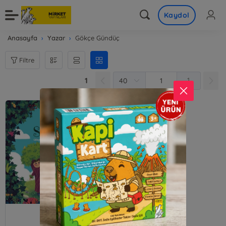
Kaydol
Anasayfa
Yazar
Gökçe Gündüç
Filtre
1
1