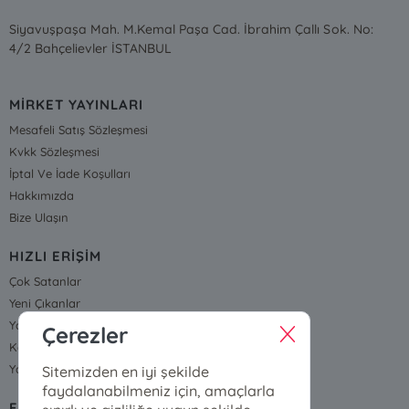
Siyavuşpaşa Mah. M.Kemal Paşa Cad. İbrahim Çallı Sok. No:
4/2 Bahçelievler İSTANBUL
MİRKET YAYINLARI
Mesafeli Satış Sözleşmesi
Kvkk Sözleşmesi
İptal Ve İade Koşulları
Hakkımızda
Bize Ulaşın
HIZLI ERİŞİM
Çok Satanlar
Yeni Çıkanlar
Yayınevleri
Çerezler
Kategoriler
Yazarlarımız ve Çizerlerimiz
Sitemizden en iyi şekilde
faydalanabilmeniz için, amaçlarla
FİYAT LİSTESİ