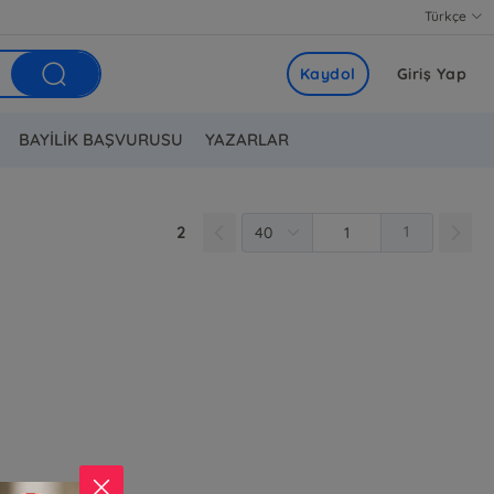
Türkçe
Kaydol
Giriş Yap
BAYİLİK BAŞVURUSU
YAZARLAR
2
1