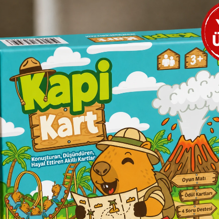
 Olmak Yeter
Civcik ve Bulut
Seda Gül
Seda Gül
et Yayınları
Mirket Yayınları
270,00
280,00
₺
Sepete Ekle
Sepete Ekle