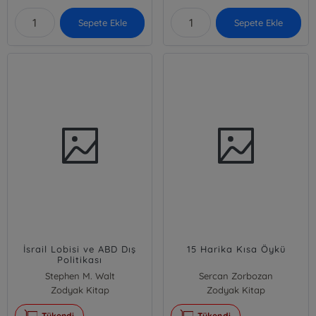
Sepete Ekle
Sepete Ekle
İsrail Lobisi ve ABD Dış
15 Harika Kısa Öykü
Politikası
Stephen M. Walt
Sercan Zorbozan
John Mearsheimer
Zodyak Kitap
Zodyak Kitap
Stephen M. Walt;John Mearsheimer
Tükendi
Tükendi