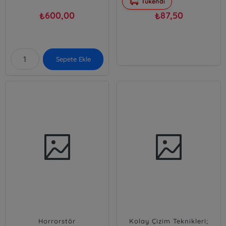
Tükendi
600,00
87,50
₺
₺
Sepete Ekle
Horrorstör
Kolay Çizim Teknikleri;