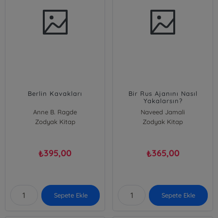
Berlin Kavakları
Bir Rus Ajanını Nasıl
Yakalarsın?
Anne B. Ragde
Naveed Jamali
Zodyak Kitap
Zodyak Kitap
Ellis Henican
Naveed Jamali;Ellis Henican
395,00
365,00
₺
₺
Sepete Ekle
Sepete Ekle