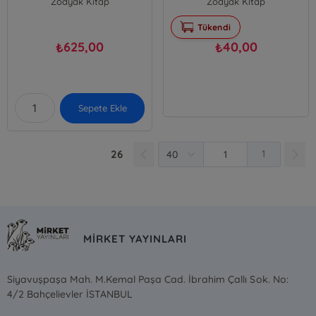
Zodyak Kitap
Zodyak Kitap
C. W. Bailey
F. Knebel;C. W. Bailey
Tükendi
625,00
40,00
₺
₺
Sepete Ekle
26
1
MİRKET YAYINLARI
Siyavuşpaşa Mah. M.Kemal Paşa Cad. İbrahim Çallı Sok. No:
4/2 Bahçelievler İSTANBUL