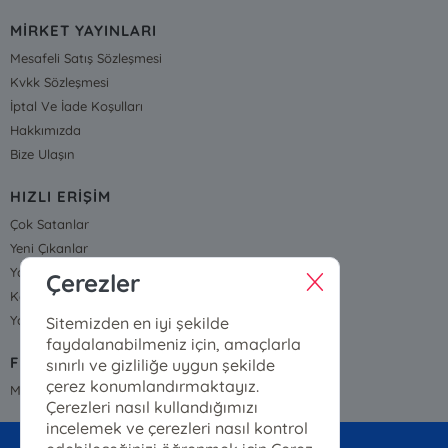
MİRKET YAYINLARI
Mesafeli Satış Sözleşmesi
Kvkk Sözleşmesi
İptal Ve İade Koşulları
Hakkımızda
Bize Ulaşın
HIZLI ERİŞİM
Çok Satanlar
Yeni Çıkanlar
Yayınevleri
Çerezler
Kategoriler
Yazarlarımız ve Çizerlerimiz
Sitemizden en iyi şekilde
faydalanabilmeniz için, amaçlarla
FİYAT LİSTESİ
sınırlı ve gizliliğe uygun şekilde
çerez konumlandırmaktayız.
Mirket Yayınları Fiyat Listesi
Çerezleri nasıl kullandığımızı
incelemek ve çerezleri nasıl kontrol