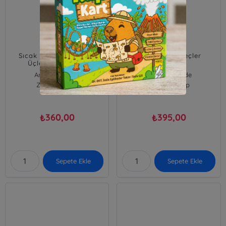
Sıcak Dalgası; Neshov
Münzevi Yengeçler
Üçlemesi 3.Kitap
Anne B. Ragde
Anne B. Ragde
Zodyak Kitap
Zodyak Kitap
360,00
395,00
₺
₺
Sepete Ekle
Sepete Ekle