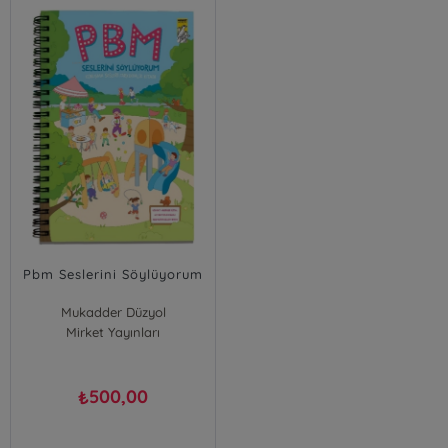
Pbm Seslerini Söylüyorum
Mukadder Düzyol
Özlem Akgün Bilgili
Mirket Yayınları
500,00
₺