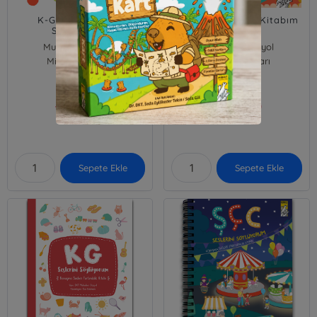
K-G-T-D Seslerini
Konuşma Sesleri Kitabım
Söylüyorum
Mukadder Düzyol
Mukadder Düzyol
Mirket Yayınları
Mirket Yayınları
500,00
500,00
₺
₺
Sepete Ekle
Sepete Ekle