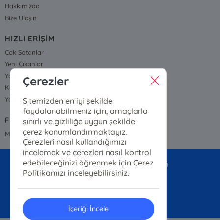
Hakkımızda
Bize Ulaşın
HIZLI ERİŞİM
Çok Satanlar
Yeni Çıkanlar
Yayınevleri
Çerezler
Kategoriler
Yazarlarımız ve Çizerlerimiz
Sitemizden en iyi şekilde
faydalanabilmeniz için, amaçlarla
FİYAT LİSTESİ
sınırlı ve gizliliğe uygun şekilde
çerez konumlandırmaktayız.
Mirket Yayınları Fiyat Listesi
Çerezleri nasıl kullandığımızı
incelemek ve çerezleri nasıl kontrol
edebileceğinizi öğrenmek için Çerez
mirketyayinlari@gmail.com
Politikamızı inceleyebilirsiniz.
05363074788
İçeriği İncele