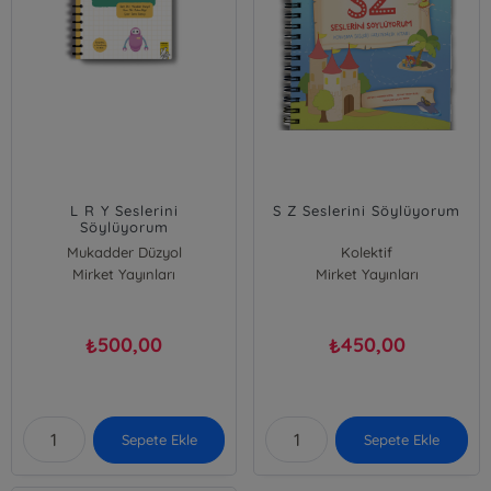
L R Y Seslerini
S Z Seslerini Söylüyorum
Söylüyorum
Mukadder Düzyol
Kolektif
Mirket Yayınları
Özlem Bilgili
Mirket Yayınları
500,00
450,00
₺
₺
Sepete Ekle
Sepete Ekle