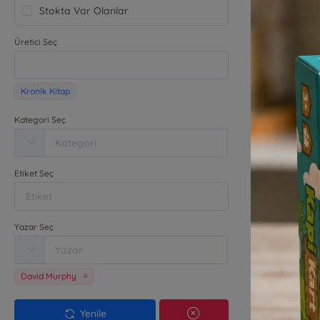
Stokta Var Olanlar
Üretici Seç
Arabist
Osprey B
Da
Kronik Kitap
Kr
Kategori Seç
₺
Etiket Seç
Yazar Seç
David Murphy
Yenile