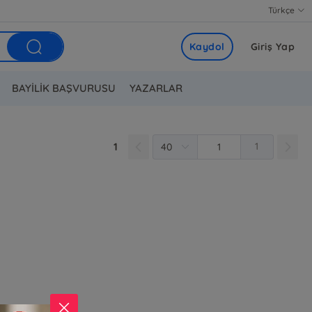
Türkçe
Kaydol
Giriş Yap
BAYİLİK BAŞVURUSU
YAZARLAR
1
1