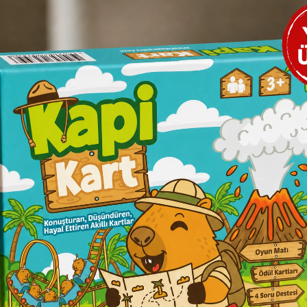
anlı Lawrence -
üyük Komutanlar
vid Murphy
onik Kitap
245,00
Sepete Ekle