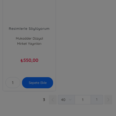
Resimlerle Söylüyorum
Mukadder Düzyol
Özlem Akgün Bilgili
Mirket Yayınları
Seda Eyilikeder Tekin
550,00
₺
Sepete Ekle
3
1