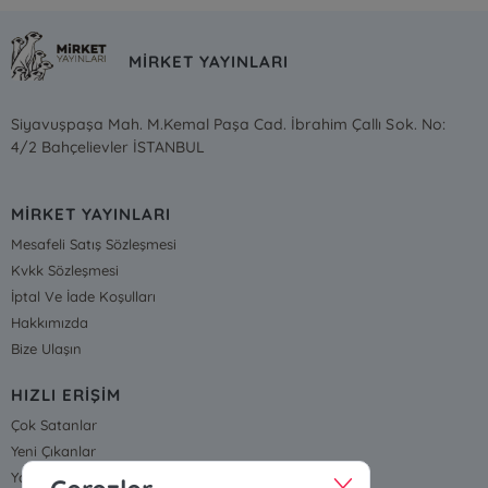
MİRKET YAYINLARI
Siyavuşpaşa Mah. M.Kemal Paşa Cad. İbrahim Çallı Sok. No:
4/2 Bahçelievler İSTANBUL
MİRKET YAYINLARI
Mesafeli Satış Sözleşmesi
Kvkk Sözleşmesi
İptal Ve İade Koşulları
Hakkımızda
Bize Ulaşın
HIZLI ERİŞİM
Çok Satanlar
Yeni Çıkanlar
Yayınevleri